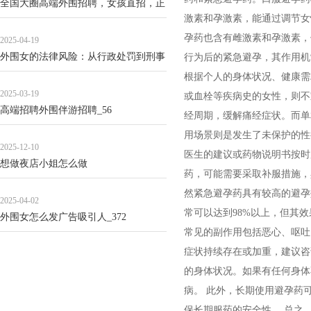
全国大圈高端外围招聘，女孩直招，正
激素和孕激素，能通过调节女
规流程_72
孕药也含有雌激素和孕激素，
2025-04-19
外围女的法律风险：从行政处罚到刑事
行为后的紧急避孕，其作用机制
责任的典型案例_101
根据个人的身体状况、健康需
2025-03-19
或血栓等疾病史的女性，则不
高端招聘外围伴游招聘_56
经周期，缓解痛经症状。而单
用场景则是发生了未保护的性行
2025-12-10
医生的建议或药物说明书按时
想做夜店小姐怎么做
药，可能需要采取补服措施，
然紧急避孕药具有较高的避孕效
2025-04-02
常可以达到98%以上，但其
外围女怎么发广告吸引人_372
常见的副作用包括恶心、呕吐
症状持续存在或加重，建议咨询
的身体状况。如果有任何身体
病。 此外，长期使用避孕药
保长期服药的安全性。 总之