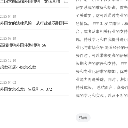
全国大圈高端外围招聘，女孩直招，正
需要系统的准备和培训。首先
规流程_72
至关重要，这可以通过专业的
2025-04-19
外围女的法律风险：从行政处罚到刑事
急情况。 ### 3. 发展
责任的典型案例_101
台，或者从事相关行业的支持
2025-03-19
现。持续学习和自我提升是职业
高端招聘外围伴游招聘_56
业化与市场竞争 随着经验的
务伴游，可以带来更高的薪酬
2025-12-10
长期客户的信任和支持。 ##
想做夜店小姐怎么做
务和专业化需求的增加，优秀
业能力将是关键。同时，密切
2025-04-02
持续成长。 总结而言，商务
外围女怎么发广告吸引人_372
统的学习和实践，以及不断的
指南