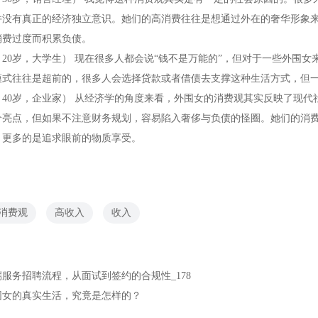
并没有真正的经济独立意识。她们的高消费往往是想通过外在的奢华形象
消费过度而积累负债。
20岁，大学生）
现在很多人都会说“钱不是万能的”，但对于一些外围女
模式往往是超前的，很多人会选择贷款或者借债去支撑这种生活方式，但
40岁，企业家）
从经济学的角度来看，外围女的消费观其实反映了现代
个亮点，但如果不注意财务规划，容易陷入奢侈与负债的怪圈。她们的消
，更多的是追求眼前的物质享受。
消费观
高收入
收入
端服务招聘流程，从面试到签约的合规性_178
围女的真实生活，究竟是怎样的？