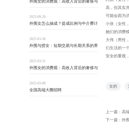
外围女的消费观：高收入背后的奢侈与
高，但其实
负债
可能会因为
2025-09-20
外围女怎么抽成？提成比例与中介费计
小张（女性，
算规则_67
她们的消费
2025-03-30
大伟（男性，
外围与捞女：短期交易与长期关系的界
们生活的一
限模糊
安全的重视
2025-03-31
外围女的消费观：高收入背后的奢侈与
负债
2025-03-09
女的
全国高端大圈招聘
上一篇：
高
下一篇：
外