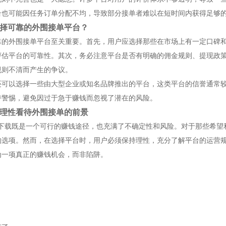
台也可能因任务订单分配不均，导致部分接单者难以在短时间内获得足够
择可靠的外围接单平台？
靠的外围接单平台至关重要。首先，用户应选择那些在市场上有一定口碑
评估平台的可靠性。其次，务必注意平台是否有明确的佣金规则、提现政
规则不清而产生的争议。
还可以选择一些由大型企业或知名品牌推出的平台，这类平台的信誉通常
持警惕，避免因过于急于赚钱而忽视了潜在的风险。
理性看待外围接单的前景
pp下载既是一个可行的赚钱途径，也充满了不确定性和风险。对于那些希
的选项。然而，在选择平台时，用户必须保持理性，充分了解平台的运营
为一项真正的赚钱机会，而非陷阱。