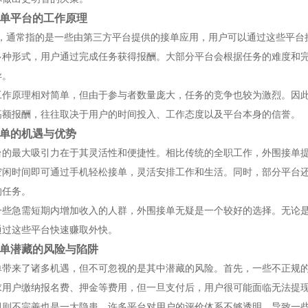
单平台的工作原理
pp，通常指的是一些由第三方平台提供的接单应用，用户可以通过这些平
多种形式，用户通过完成任务获得报酬。大部分平台会根据任务的难度和
异。
工作原理相对简单，但由于参与者数量庞大，任务的竞争也较为激烈。因
高额报酬，往往取决于用户的时间投入、工作态度以及平台本身的信誉。
单的机遇与优势
台的最大吸引力在于其灵活性和便捷性。相比传统的全职工作，外围接单
空闲时间即可通过手机轻松接单，灵活安排工作和生活。同时，部分平台
的任务。
一些急需短期内增加收入的人群，外围接单无疑是一个较好的选择。无论
通过这些平台快速赚取外快。
单潜藏的风险与陷阱
单带来了诸多机遇，但不可忽视的是其中潜藏的风险。首先，一些不正规
求用户缴纳报名费、押金等费用，但一旦支付后，用户很可能面临无法提
规则不完善也是一大隐患。许多平台对用户的评价体系不够透明，导致一