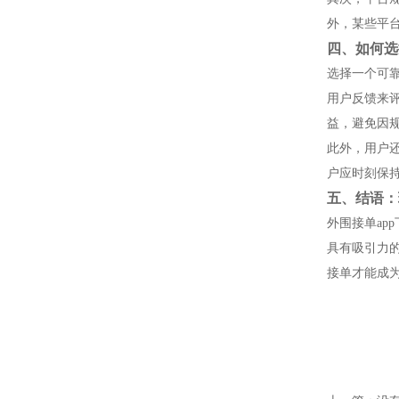
外，某些平
四、如何选
选择一个可
用户反馈来
益，避免因
此外，用户
户应时刻保
五、结语：
外围接单a
具有吸引力
接单才能成