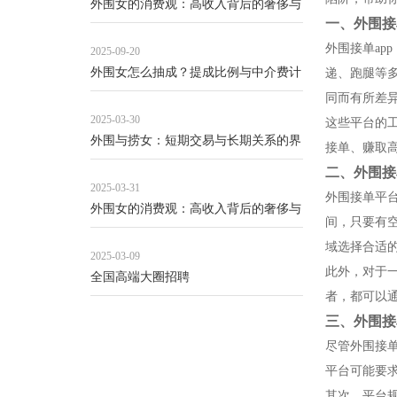
外围女的消费观：高收入背后的奢侈与
一、外围接
负债
外围接单a
2025-09-20
外围女怎么抽成？提成比例与中介费计
递、跑腿等
算规则_67
同而有所差
2025-03-30
这些平台的
外围与捞女：短期交易与长期关系的界
接单、赚取
限模糊
二、外围接
2025-03-31
外围接单平
外围女的消费观：高收入背后的奢侈与
间，只要有
负债
域选择合适
2025-03-09
此外，对于
全国高端大圈招聘
者，都可以
三、外围接
尽管外围接
平台可能要
其次，平台