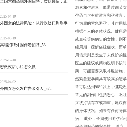
全国大圈高端外围招聘，女孩直招，正
激素和孕激素，能通过调节女
规流程_72
孕药也含有雌激素和孕激素，
2025-04-19
外围女的法律风险：从行政处罚到刑事
行为后的紧急避孕，其作用机制
责任的典型案例_101
根据个人的身体状况、健康需
2025-03-19
或血栓等疾病史的女性，则不
高端招聘外围伴游招聘_56
经周期，缓解痛经症状。而单
用场景则是发生了未保护的性行
2025-12-10
医生的建议或药物说明书按时
想做夜店小姐怎么做
药，可能需要采取补服措施，
然紧急避孕药具有较高的避孕效
2025-04-02
常可以达到98%以上，但其
外围女怎么发广告吸引人_372
常见的副作用包括恶心、呕吐
症状持续存在或加重，建议咨询
的身体状况。如果有任何身体
病。 此外，长期使用避孕药
保长期服药的安全性。 总之